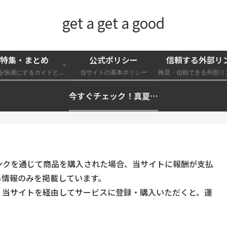
get a get a good
特集・まとめ
公式ポリシー
信頼する外部リ
外遊びを快適にするガイドと特集一覧
当サイトの基本ポリシー
今すぐチェック！真夏の猛暑・冷却・保冷快適化計画｜外遊び・キャンプ・車中泊の暑さ対策を総まとめ☀️🧊🏕️
ンクを通じて商品を購入された場合、当サイトに報酬が支払
る情報のみを掲載しています。
。当サイトを経由してサービスに登録・購入いただくと、運