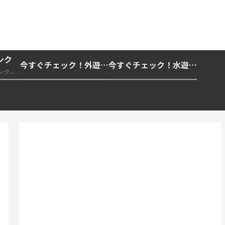
ンク
今すぐチェック！外遊びの紫外線対策・日差し快適化計画｜帽子・日傘・ウェア・日焼け止めを総まとめ☀️🏕️👓
今すぐチェック！水遊び・海水浴の快適化計画｜浮き輪・服装・日陰・安全対策を総まとめ🏖️🌊✨
推奨・信頼できる外部リンク一覧