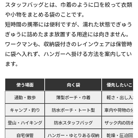
スタッフバッグとは、巾着のように口を絞って衣類
や小物をまとめる袋のことです。
短時間の携帯には便利ですが、濡れた状態でぎゅう
ぎゅうに詰めたまま放置する用途には向きません。
ワークマンも、収納袋付きのレインウェアは保管時
に袋へ入れず、ハンガーへ掛ける方法を案内してい
ます。
使う場面
向く袋
優先したいこと
通勤・散歩
薄型ポーチ・巾着
軽さ・出し入れ
キャンプ・釣り
防水ポーチ・トート型
車内や荷物の分
登山・ハイキング
防水スタッフバッグ
ザック内の防水
自宅保管
ハンガー・ゆとりある収納
乾燥・圧迫回避