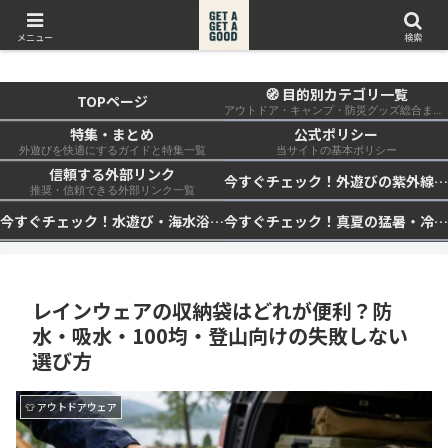
get a get a good
メニュー
検索
🧭 目的別カテゴリ一覧
TOPページ
アウトドア・キャンプ・防災グッズ総合まとめ
特集・まとめ
公式ポリシー
外遊びを快適にするガイドと特集一覧
当サイトの基本ポリシー
信頼する外部リンク
今すぐチェック！外遊びの紫外線対策・日差し快適化計画｜帽子・日傘・ウェア・日焼け止めを総まとめ☀️🏕️👓
推奨・信頼できる外部リンク一覧
今すぐチェック！水遊び・海水浴の快適化計画｜浮き輪・服装・日陰・安全対策を総まとめ🏖️🌊✨
今すぐチェック！真夏の猛暑・冷却・保冷快適化計画｜外遊び・キャンプ・車中泊の暑さ対策を総まとめ☀️🧊🏕️
レインウェアの収納袋はどれが便利？防
水・吸水・100均・登山向けの失敗しない
選び方
👕 アウトドアウェア