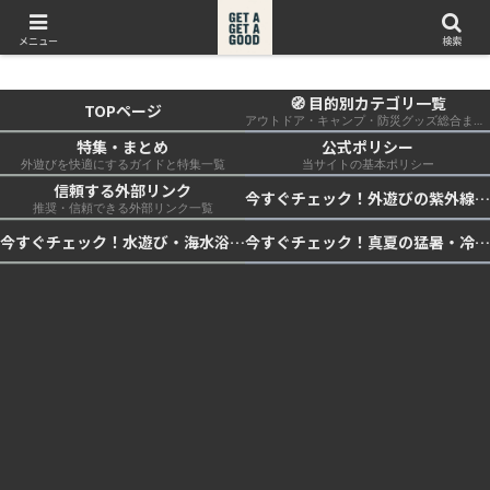
get a get a good
メニュー
検索
🧭 目的別カテゴリ一覧
TOPページ
アウトドア・キャンプ・防災グッズ総合まとめ
特集・まとめ
公式ポリシー
外遊びを快適にするガイドと特集一覧
当サイトの基本ポリシー
信頼する外部リンク
今すぐチェック！外遊びの紫外線対策・日差し快適化計画｜帽子・日傘・ウェア・日焼け止めを総まとめ☀️🏕️👓
推奨・信頼できる外部リンク一覧
今すぐチェック！水遊び・海水浴の快適化計画｜浮き輪・服装・日陰・安全対策を総まとめ🏖️🌊✨
今すぐチェック！真夏の猛暑・冷却・保冷快適化計画｜外遊び・キャンプ・車中泊の暑さ対策を総まとめ☀️🧊🏕️