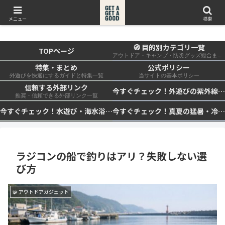
get a get a good
メニュー
検索
🧭 目的別カテゴリ一覧
TOPページ
アウトドア・キャンプ・防災グッズ総合まとめ
特集・まとめ
公式ポリシー
外遊びを快適にするガイドと特集一覧
当サイトの基本ポリシー
信頼する外部リンク
今すぐチェック！外遊びの紫外線対策・日差し快適化計画｜帽子・日傘・ウェア・日焼け止めを総まとめ☀️🏕️👓
推奨・信頼できる外部リンク一覧
今すぐチェック！水遊び・海水浴の快適化計画｜浮き輪・服装・日陰・安全対策を総まとめ🏖️🌊✨
今すぐチェック！真夏の猛暑・冷却・保冷快適化計画｜外遊び・キャンプ・車中泊の暑さ対策を総まとめ☀️🧊🏕️
ラジコンの船で釣りはアリ？失敗しない選
び方
🧩 アウトドアガジェット