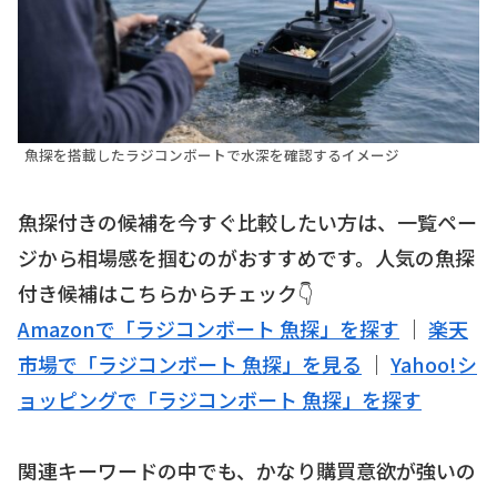
魚探を搭載したラジコンボートで水深を確認するイメージ
魚探付きの候補を今すぐ比較したい方は、一覧ペー
ジから相場感を掴むのがおすすめです。人気の魚探
付き候補はこちらからチェック👇
Amazonで「ラジコンボート 魚探」を探す
｜
楽天
市場で「ラジコンボート 魚探」を見る
｜
Yahoo!シ
ョッピングで「ラジコンボート 魚探」を探す
関連キーワードの中でも、かなり購買意欲が強いの