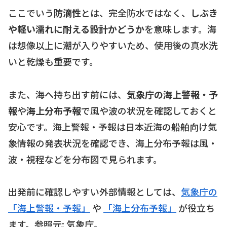
ここでいう
防滴性
とは、完全防水ではなく、
しぶき
や軽い濡れに耐える設計かどうか
を意味します。海
は想像以上に潮が入りやすいため、使用後の真水洗
いと乾燥も重要です。
また、海へ持ち出す前には、
気象庁の海上警報・予
報
や
海上分布予報
で風や波の状況を確認しておくと
安心です。海上警報・予報は日本近海の船舶向け気
象情報の発表状況を確認でき、海上分布予報は風・
波・視程などを分布図で見られます。
出発前に確認しやすい外部情報としては、
気象庁の
「海上警報・予報」
や
「海上分布予報」
が役立ち
ます。参照元: 気象庁。